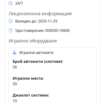
24/7
Лицензионна информация
Валиден до: 2029-11-29
Удостоверение: 000030-10600
Игрално оборудване
Игрални автомати
Брой автомати (слотове):
56
Игрални места:
59
Джакпот системи:
10