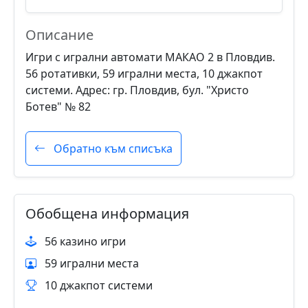
Описание
Игри с игрални автомати МАКАО 2 в Пловдив.
56 ротативки, 59 игрални места, 10 джакпот
системи. Адрес: гр. Пловдив, бул. "Христо
Ботев" № 82
Обратно към списъка
Обобщена информация
56 казино игри
59 игрални места
10 джакпот системи