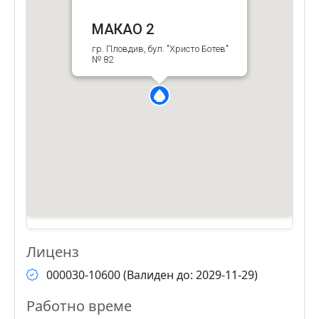
МАКАО 2
гр. Пловдив, бул. "Христо Ботев"
№ 82
Лиценз
000030-10600 (Валиден до: 2029-11-29)
Работно време