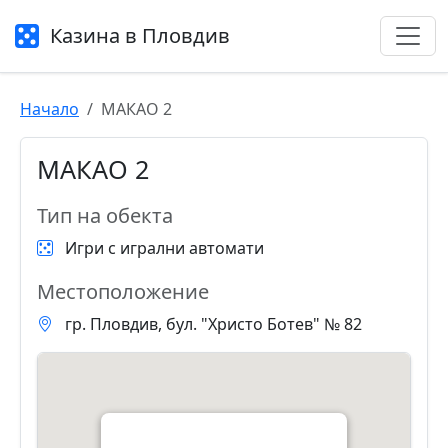
Казина в Пловдив
Начало
МАКАО 2
МАКАО 2
Тип на обекта
Игри с игрални автомати
Местоположение
гр. Пловдив, бул. "Христо Ботев" № 82