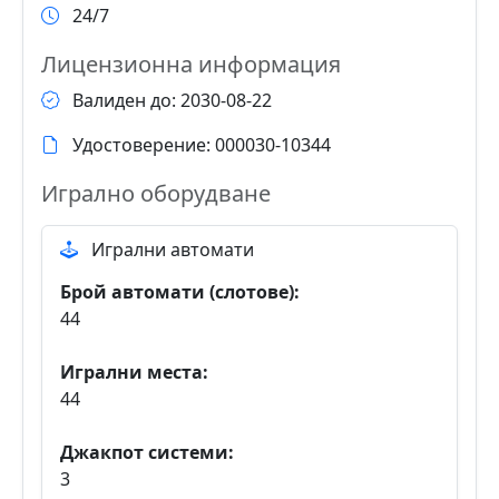
24/7
Лицензионна информация
Валиден до: 2030-08-22
Удостоверение: 000030-10344
Игрално оборудване
Игрални автомати
Брой автомати (слотове):
44
Игрални места:
44
Джакпот системи:
3