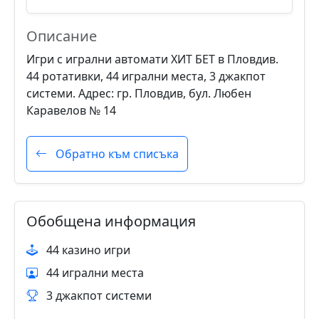
Описание
Игри с игрални автомати ХИТ БЕТ в Пловдив.
44 ротативки, 44 игрални места, 3 джакпот
системи. Адрес: гр. Пловдив, бул. Любен
Каравелов № 14
Обратно към списъка
Обобщена информация
44 казино игри
44 игрални места
3 джакпот системи