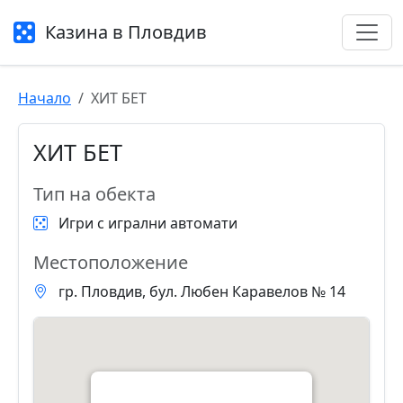
Казина в Пловдив
Начало
ХИТ БЕТ
ХИТ БЕТ
Тип на обекта
Игри с игрални автомати
Местоположение
гр. Пловдив, бул. Любен Каравелов № 14